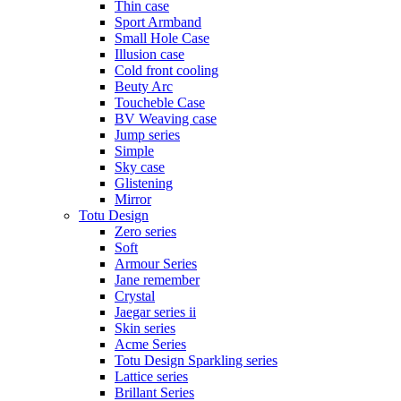
Thin case
Sport Armband
Small Hole Case
Illusion case
Cold front cooling
Beuty Arc
Toucheble Case
BV Weaving case
Jump series
Simple
Sky case
Glistening
Mirror
Totu Design
Zero series
Soft
Armour Series
Jane remember
Crystal
Jaegar series ii
Skin series
Acme Series
Totu Design Sparkling series
Lattice series
Brillant Series