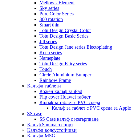
Mellow - Element
Sky series
Pure Color Series
360 rotation
Smart thin
Totu Design Crystal Color
Totu Design Basic Series
Jill series
Totu Design Jane series Electoplating
Keen series
Nameplate
Totu Design Fairy series
Touch
Circle Aluminium Bumper
Rainbow Frame
Калъфи таблети
Кожен калъф за iPad
Flip cover Huawei таблет
Калъф за таблет с PVC среда
Калъф за таблет с PVC среда за Apple
SS case
SS Case калъф с издърпване
Калъф Sammato спорт
Калъфи водоустойчиви
Калъфи MSG