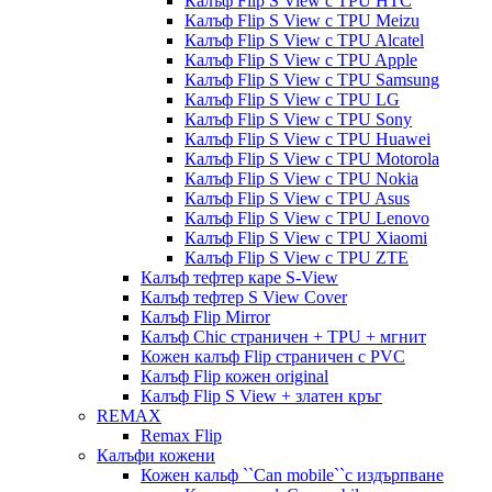
Калъф Flip S View с TPU HTC
Калъф Flip S View с TPU Meizu
Калъф Flip S View с TPU Alcatel
Калъф Flip S View с TPU Apple
Калъф Flip S View с TPU Samsung
Калъф Flip S View с TPU LG
Калъф Flip S View с TPU Sony
Калъф Flip S View с TPU Huawei
Калъф Flip S View с TPU Motorola
Калъф Flip S View с TPU Nokia
Калъф Flip S View с TPU Asus
Калъф Flip S View с TPU Lenovo
Калъф Flip S View с TPU Xiaomi
Калъф Flip S View с TPU ZTE
Калъф тефтер каре S-View
Калъф тефтер S View Cover
Калъф Flip Mirror
Калъф Chic страничен + TPU + мгнит
Кожен калъф Flip страничен с PVC
Калъф Flip кожен original
Калъф Flip S View + златен кръг
REMAX
Remax Flip
Калъфи кожени
Кожен кальф ``Can mobile``с издърпване