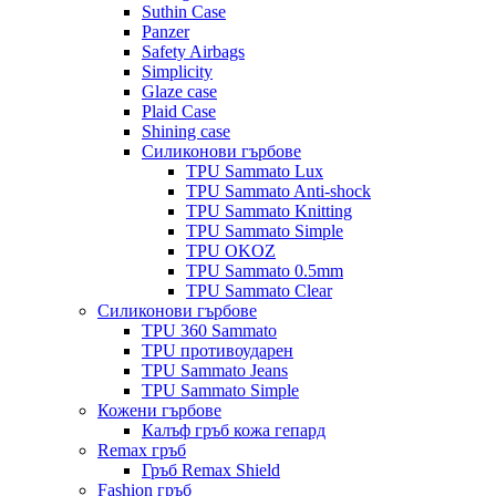
Suthin Case
Panzer
Safety Airbags
Simplicity
Glaze case
Plaid Case
Shining case
Силиконови гърбове
TPU Sammato Lux
TPU Sammato Anti-shock
TPU Sammato Knitting
TPU Sammato Simple
TPU OKOZ
TPU Sammato 0.5mm
TPU Sammato Clear
Силиконови гърбове
TPU 360 Sammato
TPU противоударен
TPU Sammato Jeans
TPU Sammato Simple
Кожени гърбове
Калъф гръб кожа гепард
Remax гръб
Гръб Remax Shield
Fashion гръб