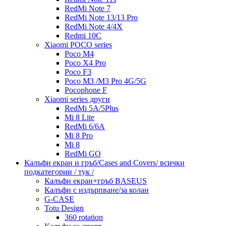
RedMi Note 7
RedMi Note 13/13 Pro
RedMi Note 4/4X
Redmi 10C
Xiaomi POCO series
Poco M4
Poco X4 Pro
Poco F3
Poco M3 /M3 Pro 4G/5G
Pocophone F
Xiaomi series други
RedMi 5A/5Plus
Mi 8 Lite
RedMi 6/6A
Mi 8 Pro
Mi 8
RedMi GO
Калъфи екран и гръб/Cases and Covers/ всички
подкатегории / тук /
Калъфи екран+гръб BASEUS
Калъфи с издърпване/за колан
G-CASE
Totu Design
360 rotation