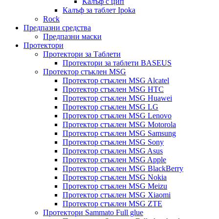
Калъф с цип
Калъф за таблет Ipoka
Rock
Предпазни средства
Предпазни маски
Протектори
Протектори за Таблети
Протектори за таблети BASEUS
Протектор стъклен MSG
Протектор стъклен MSG Alcatel
Протектор стъклен MSG HTC
Протектор стъклен MSG Huawei
Протектор стъклен MSG LG
Протектор стъклен MSG Lenovo
Протектор стъклен MSG Motorola
Протектор стъклен MSG Samsung
Протектор стъклен MSG Sony
Протектор стъклен MSG Asus
Протектор стъклен MSG Apple
Протектор стъклен MSG BlackBerry
Протектор стъклен MSG Nokia
Протектор стъклен MSG Meizu
Протектор стъклен MSG Xiaomi
Протектор стъклен MSG ZTE
Протектори Sammato Full glue