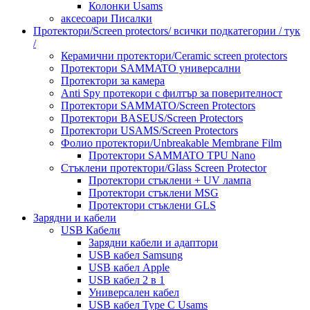
Колонки Usams
аксесоари Писалки
Протектори/Screen protectors/ всички подкатегории / тук
/
Керамични протектори/Ceramic screen protectors
Протектори SAMMATO универсални
Протектори за камера
Anti Spy протекори с филтър за поверителност
Протектори SAMMATO/Screen Protectors
Протектори BASEUS/Screen Protectors
Протектори USAMS/Screen Protectors
Фолио протектори/Unbreakable Membrane Film
Протектори SAMMATO TPU Nano
Стъклени протектори/Glass Screen Protector
Протектори стъклени + UV лампа
Протектори стъклени MSG
Протектори стъклени GLS
Зарядни и кабели
USB Кабели
Зарядни кабели и адаптори
USB кабел Samsung
USB кабел Apple
USB кабел 2 в 1
Универсален кабел
USB кабел Type C Usams