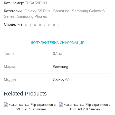
гръб
Кат. Номер:
TLSAS9P-03
0.5мм
Категории:
Galaxy S9 Plus
,
Samsung
,
Samsung Galaxy S
Samsung
Galaxy
Series
,
Samsung Phones
S9+
Сподели в:
бял
ДОПЪЛНИТЕЛНА ИНФОРМАЦИЯ
Тегло
0.1 кг
Марка
Samsung
Модел
Galaxy S9
Related Products