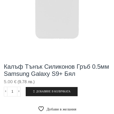
Калъф Тънък Силиконов Гръб 0.5мм
Samsung Galaxy S9+ Бял
5.00
€
(9.78 лв.)
ДОБАВЯНЕ В КОЛИЧКАТА
количество
за
Калъф
тънък
Добави в желания
силиконов