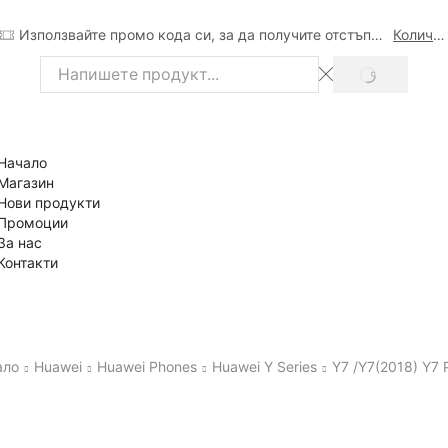
Използвайте промо кода си, за да получите отстъпка
Количка
SEARCH
Search
input
Начало
Магазин
Нови продукти
Промоции
За нас
Контакти
ало
Huawei
Huawei Phones
Huawei Y Series
Y7 /Y7(2018) Y7 