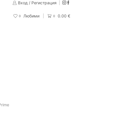
Вход / Регистрация
Изпращаме до 24 часа след направена поръчка
Поръчай
Любими
0.00
€
0
0
Prime