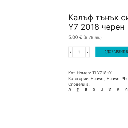
Калъф тънък с
Y7 2018 черен
5.00
€
(9.78 лв.)
ДОБАВЯНЕ В
количество
за
Калъф
тънък
Кат. Номер:
TLY718-01
силиконов
Категории:
Huawei
,
Huawei Ph
гръб
Сподели в:
0.5мм
Huawei
Y7
2018
черен