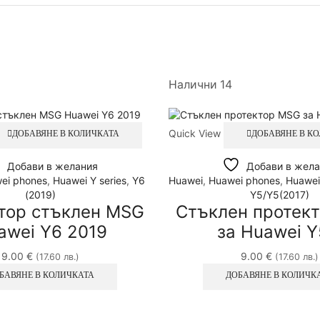
Налични 14
Quick View
ДОБАВЯНЕ В КОЛИЧКАТА
ДОБАВЯНЕ В К
Добави в желания
Добави в жела
ei phones
,
Huawei Y series
,
Y6
Huawei
,
Huawei phones
,
Huawei
(2019)
Y5/Y5(2017)
тор стъклен MSG
Стъклен протек
awei Y6 2019
за Huawei Y5
9.00
€
9.00
€
(17.60 лв.)
(17.60 лв.)
БАВЯНЕ В КОЛИЧКАТА
ДОБАВЯНЕ В КОЛИЧК