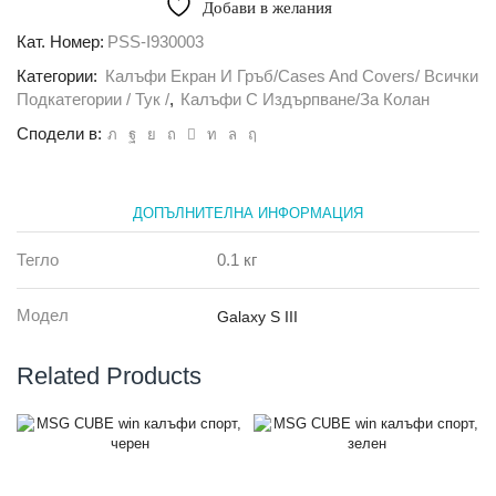
Добави в желания
издърпване
SS
Кат. Номер:
PSS-I930003
case
Категории:
Калъфи Екран И Гръб/Cases And Covers/ Всички
XXL
за
Подкатегории / Тук /
,
Калъфи С Издърпване/за Колан
Galaxy
Сподели в:
S3
/
S4,
Бял
ДОПЪЛНИТЕЛНА ИНФОРМАЦИЯ
Тегло
0.1 кг
Модел
Galaxy S III
Related Products