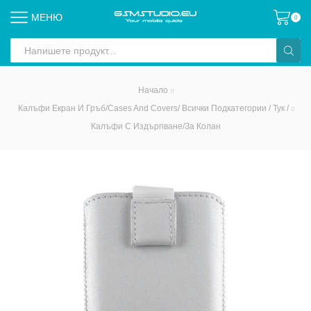
МЕНЮ
0
Search
input
Начало
Калъфи Екран И Гръб/Cases And Covers/ Всички Подкатегории / Тук /
Калъфи С Издърпване/за Колан