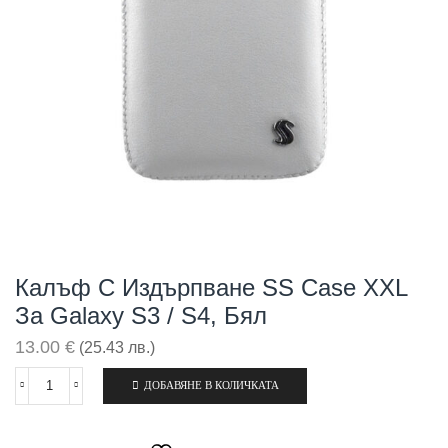
Калъф С Издърпване SS Case XXL
За Galaxy S3 / S4, Бял
13.00
€
(25.43 лв.)
ДОБАВЯНЕ В КОЛИЧКАТА
количество
за
Калъф
с