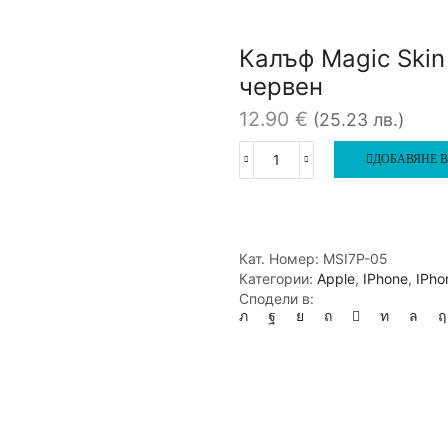
Калъф Magic Skin 
червен
12.90
€
(25.23 лв.)
ДОБАВЯНЕ В
количество
за
Калъф
Magic
Skin
Кат. Номер:
MSI7P-05
360
Категории:
Apple
,
IPhone
,
IPho
+
Сподели в:
стъкло
iPhone
7
Plus
/
8
Plus,
червен