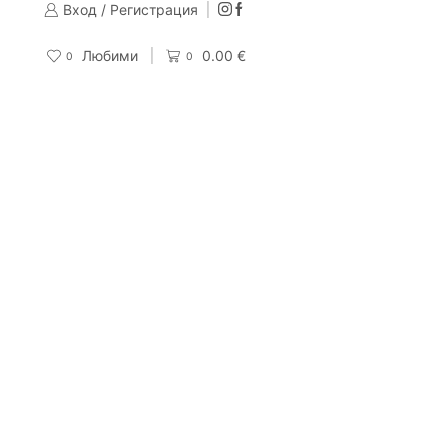
Вход / Регистрация
Изпращаме до 24 часа след направена поръчка
Поръчай
Любими
0.00
€
0
0