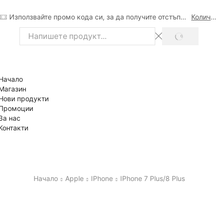
Използвайте промо кода си, за да получите отстъпка
Количка
SEARCH
Search
input
Начало
Магазин
Нови продукти
Промоции
За нас
Контакти
Начало
Apple
IPhone
IPhone 7 Plus/8 Plus