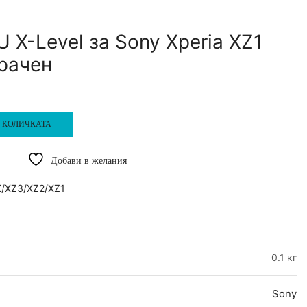
 X-Level за Sony Xperia XZ1
рачен
 КОЛИЧКАТА
Добави в желания
X/XZ3/XZ2/XZ1
0.1 кг
Sony