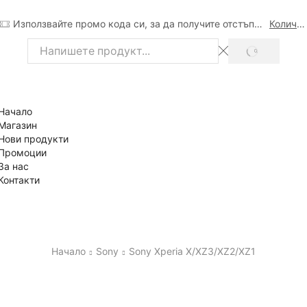
Използвайте промо кода си, за да получите отстъпка
Количка
SEARCH
Search
input
Начало
Магазин
Нови продукти
Промоции
За нас
Контакти
Начало
Sony
Sony Xperia X/XZ3/XZ2/XZ1