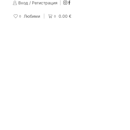
Вход / Регистрация
Изпращаме до 24 часа след направена поръчка
Поръчай
Любими
0.00
€
0
0