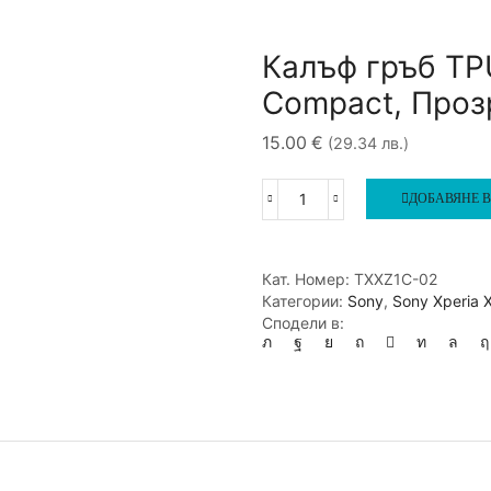
Калъф гръб TPU
Compact, Проз
15.00
€
(29.34 лв.)
ДОБАВЯНЕ В
количество
за
Калъф
гръб
Кат. Номер:
TXXZ1C-02
TPU
Категории:
Sony
,
Sony Xperia 
X-
Сподели в:
Level
за
Sony
Xperia
XZ1
Compact,
Прозрачен