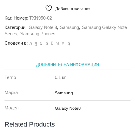
Калъф
гръб
Добави в желания
TPU
X-
Кат. Номер:
TXN950-02
Level
Категории:
Galaxy Note 8
,
Samsung
,
Samsung Galaxy Note
за
Samsung
Series
,
Samsung Phones
Note
Сподели в:
8,
Прозрачен
ДОПЪЛНИТЕЛНА ИНФОРМАЦИЯ
Тегло
0.1 кг
Марка
Samsung
Модел
Galaxy Note8
Related Products