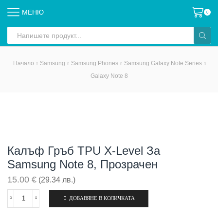
МЕНЮ
0
Search
input
Начало
Samsung
Samsung Phones
Samsung Galaxy Note Series
Galaxy Note 8
Калъф Гръб TPU X-Level За
Samsung Note 8, Прозрачен
15.00
€
(29.34 лв.)
ДОБАВЯНЕ В КОЛИЧКАТА
количество
за