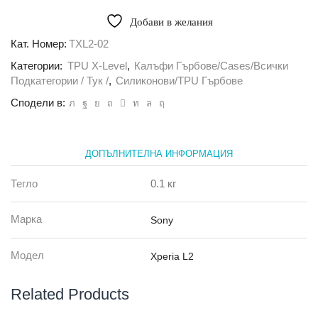
Калъф
гръб
Добави в желания
TPU
X-
Кат. Номер:
TXL2-02
Level
Категории:
TPU X-Level
,
Калъфи Гърбове/Cases/всички
Sony
L2
Подкатегории / Тук /
,
Силиконови/TPU Гърбове
прозрачен
Сподели в:
ДОПЪЛНИТЕЛНА ИНФОРМАЦИЯ
Тегло
0.1 кг
Марка
Sony
Модел
Xperia L2
Related Products