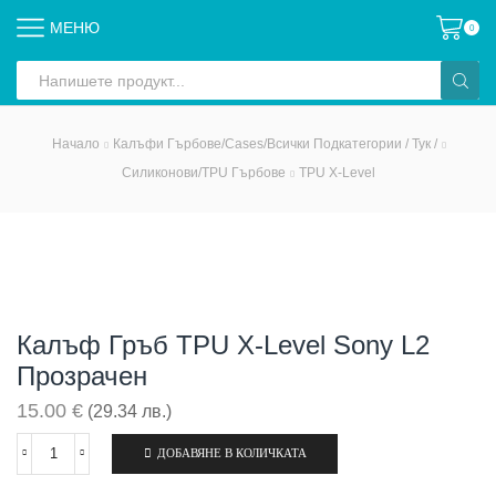
МЕНЮ
0
Search
input
Начало
Калъфи Гърбове/Cases/всички Подкатегории / Тук /
Силиконови/TPU Гърбове
TPU X-Level
Калъф Гръб TPU X-Level Sony L2
Прозрачен
15.00
€
(29.34 лв.)
ДОБАВЯНЕ В КОЛИЧКАТА
количество
за