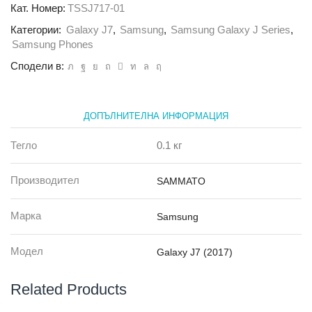
Sammato
Кат. Номер:
TSSJ717-01
Simple
Категории:
Galaxy J7
,
Samsung
,
Samsung Galaxy J Series
,
Samsung
J7
Samsung Phones
2017
Сподели в:
черен
ДОПЪЛНИТЕЛНА ИНФОРМАЦИЯ
Тегло
0.1 кг
Производител
SAMMATO
Марка
Samsung
Модел
Galaxy J7 (2017)
Related Products