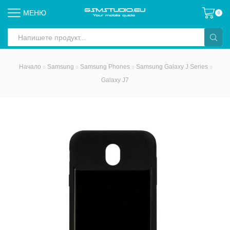
МЕНЮ
0
Search
input
Начало
Samsung
Samsung Phones
Samsung Galaxy J Series
Galaxy J7