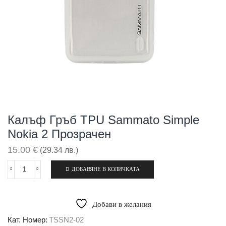
Калъф Гръб TPU Sammato Simple
Nokia 2 Прозрачен
15.00
€
(29.34 лв.)
ДОБАВЯНЕ В КОЛИЧКАТА
количество
за
Калъф
гръб
Добави в желания
TPU
Sammato
Кат. Номер:
TSSN2-02