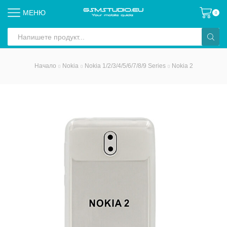
МЕНЮ
0
Search
input
Начало
Nokia
Nokia 1/2/3/4/5/6/7/8/9 Series
Nokia 2