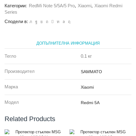
Jeans
Категории:
RedMi Note 5/5A/5 Pro
,
Xiaomi
,
Xiaomi Redmi
Xiaomi
Redmi
Series
Note
Сподели в:
5A
черен
ДОПЪЛНИТЕЛНА ИНФОРМАЦИЯ
Тегло
0.1 кг
Производител
SAMMATO
Марка
Xiaomi
Модел
Redmi 5A
Related Products