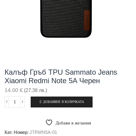
Калъф Гръб TPU Sammato Jeans
Xiaomi Redmi Note 5A Черен
14.00
€
(27.38 лв.)
ДОБАВЯНЕ В КОЛИЧКАТА
количество
за
Калъф
гръб
Добави в желания
TPU
Sammato
Кат. Номер:
JTRMN5A-01