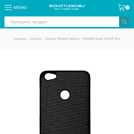
МЕНЮ
0
Search
input
Начало
Xiaomi
Xiaomi Redmi Series
RedMi Note 5/5A/5 Pro