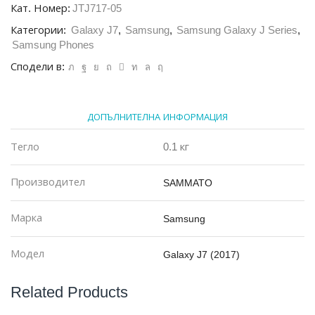
Sammato
Кат. Номер:
JTJ717-05
Jeans
Категории:
Galaxy J7
,
Samsung
,
Samsung Galaxy J Series
,
Samsung
J7
Samsung Phones
2017,
Сподели в:
червен
ДОПЪЛНИТЕЛНА ИНФОРМАЦИЯ
Тегло
0.1 кг
Производител
SAMMATO
Марка
Samsung
Модел
Galaxy J7 (2017)
Related Products