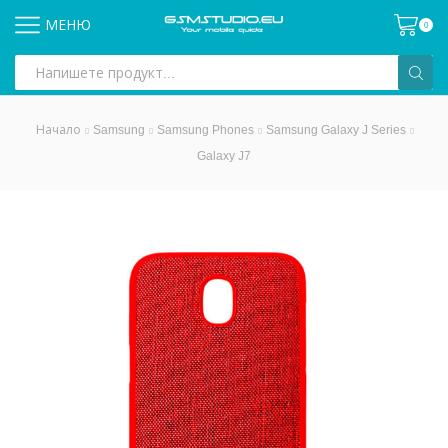
МЕНЮ
0
Search
input
Начало
Samsung
Samsung Phones
Samsung Galaxy J Series
Galaxy J7