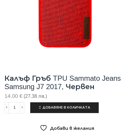
Калъф Гръб TPU Sammato Jeans
Samsung J7 2017, Червен
14.00
€
(27.38 лв.)
ДОБАВЯНЕ В КОЛИЧКАТА
количество
за
Калъф
гръб
Добави в желания
TPU