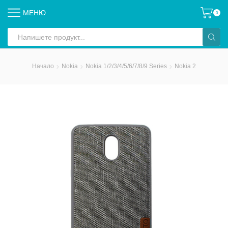
МЕНЮ
0
Search
input
Начало
Nokia
Nokia 1/2/3/4/5/6/7/8/9 Series
Nokia 2