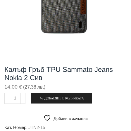
Калъф Гръб TPU Sammato Jeans
Nokia 2 Сив
14.00
€
(27.38 лв.)
ДОБАВЯНЕ В КОЛИЧКАТА
количество
за
Калъф
гръб
Добави в желания
TPU
Sammato
Кат. Номер:
JTN2-15