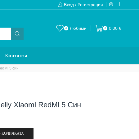
Вход / Регистрация
Изпращаме до 24 часа след направена
Любими
0.00
€
0
0
Контакти
edMi 5 син
lly Xiaomi RedMi 5 Син
В КОЛИЧКАТА