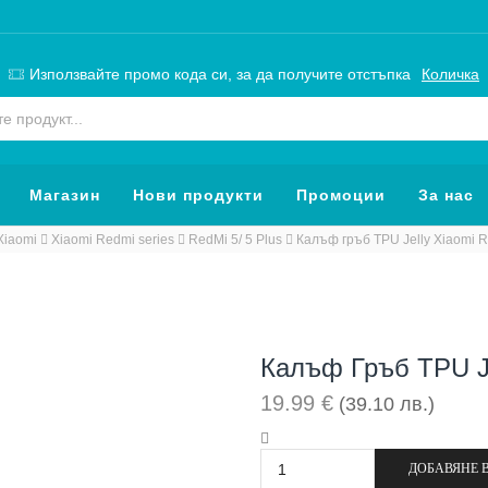
Използвайте промо кода си, за да получите отстъпка
Количка
Search
input
Магазин
Нови продукти
Промоции
За нас
Xiaomi
Xiaomi Redmi series
RedMi 5/ 5 Plus
Калъф гръб TPU Jelly Xiaomi R
Калъф Гръб TPU Je
19.99
€
(39.10 лв.)
количество
за
ДОБАВЯНЕ 
Калъф