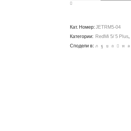
гръб
TPU
Jelly
Xiaomi
Кат. Номер:
JETRM5-04
RedMi
5
Категории:
RedMi 5/ 5 Plus
,
син
Сподели в: