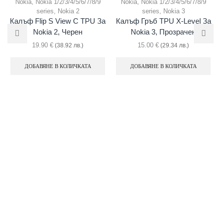
Nokia
,
Nokia 1/2/3/4/5/6/7/8/9
Nokia
,
Nokia 1/2/3/4/5/6/7/8/9
series
,
Nokia 2
series
,
Nokia 3
Калъф Flip S View С TPU За
Калъф Гръб TPU X-Level За
Nokia 2, Черен
Nokia 3, Прозрачен
19.90
€
15.00
€
(38.92 лв.)
(29.34 лв.)
ДОБАВЯНЕ В КОЛИЧКАТА
ДОБАВЯНЕ В КОЛИЧКАТА