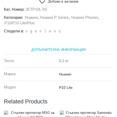
Добави в желания
TPU
Jelly
Кат. Номер:
JETP10L-03
Huawei
Категории:
Huawei
,
Huawei P Series
,
Huawei Phones
,
P10
Lite
P10/P10 Lite/Plus
бял
Сподели в:
ДОПЪЛНИТЕЛНА ИНФОРМАЦИЯ
Тегло
0.1 кг
Марка
Huawei
Модел
P10 Lite
Related Products