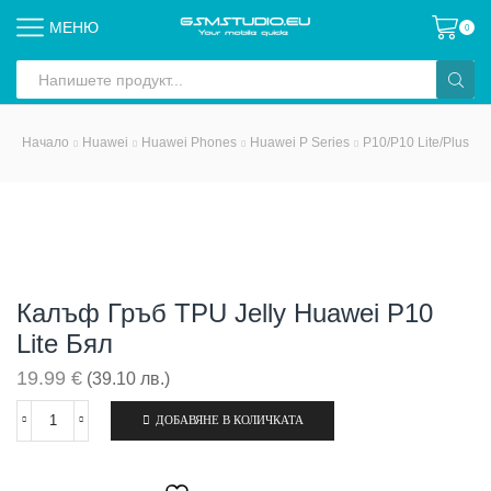
МЕНЮ
0
Search
input
Начало
Huawei
Huawei Phones
Huawei P Series
P10/P10 Lite/Plus
Калъф Гръб TPU Jelly Huawei P10
Lite Бял
19.99
€
(39.10 лв.)
ДОБАВЯНЕ В КОЛИЧКАТА
количество
за
Калъф
гръб