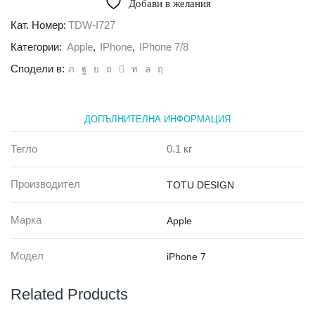
Добави в желания
Totu
Design
Кат. Номер:
TDW-I727
Wood
Категории:
Apple
,
IPhone
,
IPhone 7/8
Series
за
Сподели в:
iPhone
7
/
8,
ДОПЪЛНИТЕЛНА ИНФОРМАЦИЯ
Златен
Тегло
0.1 кг
Производител
TOTU DESIGN
Марка
Apple
Модел
iPhone 7
Related Products