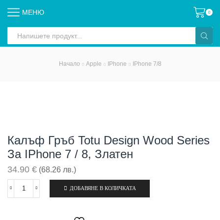
МЕНЮ
0
Search
input
Начало
Apple
IPhone
IPhone 7/8
Калъф Гръб Totu Design Wood Series
За IPhone 7 / 8, Златен
34.90
€
(68.26 лв.)
ДОБАВЯНЕ В КОЛИЧКАТА
количество
за
Калъф
гръб