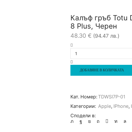
Калъф гръб Totu D
8 Plus, Черен
48.30
€
(94.47 лв.)
количество
за
Калъф
гръб
Totu
ДОБАВЯНЕ В КОЛИЧКАТА
Design
Wen
Series
за
Кат. Номер:
TDWSI7P-01
iPhone
7
Категории:
Apple
,
IPhone
,
Plus
Сподели в:
/
8
Plus,