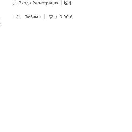
Вход / Регистрация
Изпращаме до 24 часа след направена поръчка
Поръчай
Любими
0.00
€
0
0