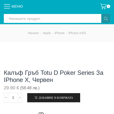
МЕНЮ
0
Search
input
Начало
Apple
IPhone
IPhone X/XS
Калъф Гръб Totu D Poker Series За
IPhone X, Червен
29.90
€
(58.48 лв.)
ДОБАВЯНЕ В КОЛИЧКАТА
количество
за
Калъф
гръб