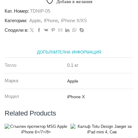
Добави в желания
Totu
D
Кат. Номер:
TDNIP-05
Poker
Категории:
Apple
,
IPhone
,
IPhone X/XS
series
за
Сподели в:
iPhone
X,
червен
ДОПЪЛНИТЕЛНА ИНФОРМАЦИЯ
Тегло
0.1 кг
Марка
Apple
Модел
iPhone X
Related Products