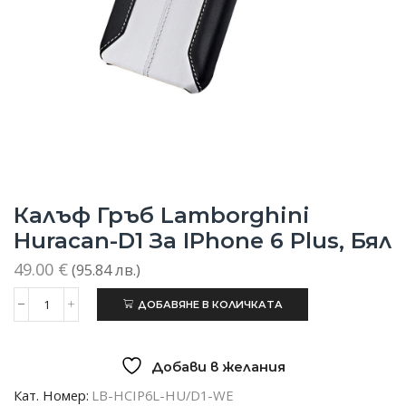
Калъф Гръб Lamborghini
Huracan-D1 За IPhone 6 Plus, Бял
49.00
€
(95.84 лв.)
ДОБАВЯНЕ В КОЛИЧКАТА
количество
за
Калъф
гръб
Добави в желания
Lamborghini
Huracan-
Кат. Номер:
LB-HCIP6L-HU/D1-WE