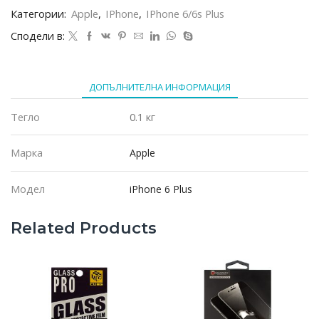
D1
Категории:
Apple
,
IPhone
,
IPhone 6/6s Plus
за
iPhone
Сподели в:
6
Plus,
Бял
ДОПЪЛНИТЕЛНА ИНФОРМАЦИЯ
Тегло
0.1 кг
Марка
Apple
Модел
iPhone 6 Plus
Related Products