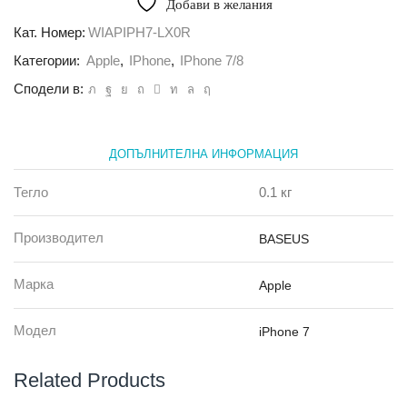
Добави в желания
Baseus
Travel
Кат. Номер:
WIAPIPH7-LX0R
case
Категории:
Apple
,
IPhone
,
IPhone 7/8
за
iPhone
Сподели в:
7
/
8
rose
ДОПЪЛНИТЕЛНА ИНФОРМАЦИЯ
gold
Тегло
0.1 кг
Производител
BASEUS
Марка
Apple
Модел
iPhone 7
Related Products