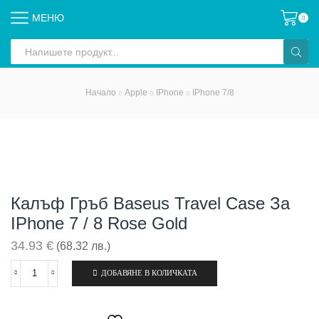
МЕНЮ
0
Search
input
Начало
Apple
IPhone
IPhone 7/8
Калъф Гръб Baseus Travel Case За
IPhone 7 / 8 Rose Gold
34.93
€
(68.32 лв.)
ДОБАВЯНЕ В КОЛИЧКАТА
количество
за
Калъф
гръб