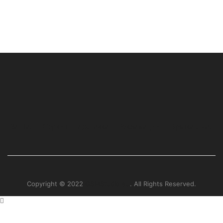
За Нас
Сервиз
Доставка
Рекламации
Връзка с нас
Copyright © 2022
GSMStudio.eu
. All Rights Reserved.