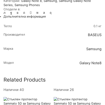
Категории:
Galaxy Note 8
,
Samsung
,
Samsung Galaxy Note
Note
Series
,
Samsung Phones
8,
Сподели в:
Червен
Допълнителна информация
Тегло
0.1 кг
Производител
BASEUS
Марка
Samsung
Модел
Galaxy Note8
Related Products
Налични 40
Налични 26