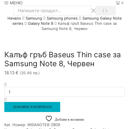
МЕНЮ
0
SEARCH
Search
Начало
Samsung
Samsung phones
Samsung Galaxy Note
input
series
Galaxy Note 8
Калъф гръб Baseus Thin case за
Samsung Note 8, Червен
Калъф гръб Baseus Thin case за
Samsung Note 8, Червен
18.13
€
(35.46 лв.)
количество
за
Калъф
гръб
Baseus
ДОБАВЯНЕ В КОЛИЧКАТА
Thin
case
Добави в желания
за
Кат. Номер:
WISANOTE8-ZB09
Samsung