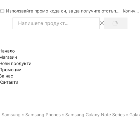
Използвайте промо кода си, за да получите отстъпка
Количка
SEARCH
Search
input
Начало
Магазин
Нови продукти
Промоции
За нас
Контакти
Samsung
Samsung Phones
Samsung Galaxy Note Series
Gala