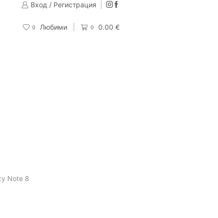
Вход / Регистрация
Изпращаме до 24 часа след направена поръчка
Поръчай
Любими
0.00
€
0
0
xy Note 8