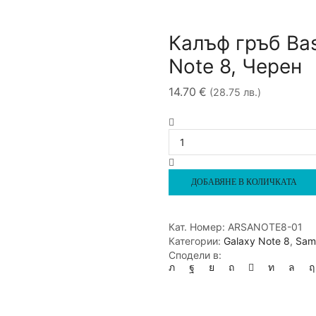
Калъф гръб Bas
Note 8, Черен
14.70
€
(28.75 лв.)
количество
за
Калъф
гръб
Baseus
ДОБАВЯНЕ В КОЛИЧКАТА
Simple
за
Samsung
Кат. Номер:
ARSANOTE8-01
Galaxy
Категории:
Galaxy Note 8
,
Sam
Note
Сподели в:
8,
Черен