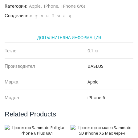
Series
Категории:
Apple
,
IPhone
,
IPhone 6/6s
за
iPhone
Сподели в:
6
/
6S,
Зелен
ДОПЪЛНИТЕЛНА ИНФОРМАЦИЯ
Тегло
0.1 кг
Производител
BASEUS
Марка
Apple
Модел
iPhone 6
Related Products