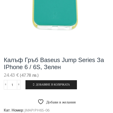
Калъф Гръб Baseus Jump Series За
IPhone 6 / 6S, Зелен
24.43
€
(47.78 лв.)
ДОБАВЯНЕ В КОЛИЧКАТА
количество
за
Калъф
гръб
Добави в желания
Baseus
Jump
Кат. Номер:
JMAPIPH6S-06