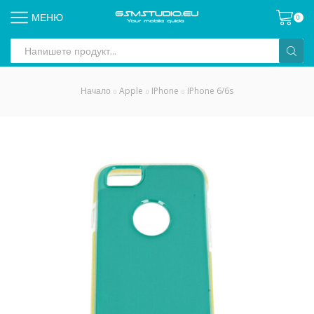
МЕНЮ
0
Search
input
Начало
Apple
IPhone
IPhone 6/6s