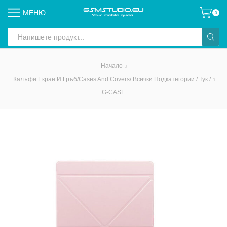
МЕНЮ
0
Search
input
Начало
Калъфи Екран И Гръб/Cases And Covers/ Всички Подкатегории / Тук /
G-CASE