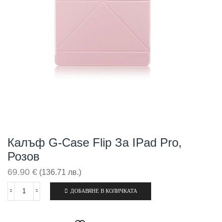
Калъф G-Case Flip За IPad Pro,
Розов
69.90
€
(136.71 лв.)
ДОБАВЯНЕ В КОЛИЧКАТА
количество
за
Калъф
G-