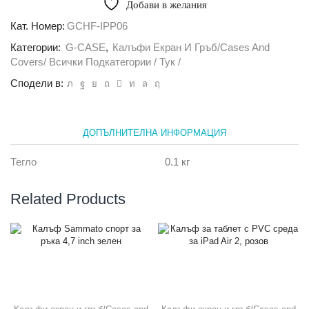
Добави в желания
Case
Flip
Кат. Номер:
GCHF-IPP06
за
Категории:
G-CASE
,
Калъфи Екран И Гръб/Cases And
iPad
Pro,
Covers/ Всички Подкатегории / Тук /
Розов
Сподели в:
ДОПЪЛНИТЕЛНА ИНФОРМАЦИЯ
Тегло
0.1 кг
Related Products