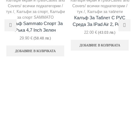
Калъфи екран и гръб/Cases and
Калъфи екран и гръб/Cases and
Covers/ всички подкатегории /
Covers/ всички подкатегории /
тук /
,
Калъфи за спорт
,
Калъфи
тук /
,
Калъфи за таблети
за спорт SAMMATO
Калъф За Таблет С PVC
Калъф Sammato Спорт За
Среда За IPad Air 2, Розов
Ръка 4,7 Inch Зелен
22.00
€
(43.03 лв.)
29.90
€
(58.48 лв.)
ДОБАВЯНЕ В КОЛИЧКАТА
ДОБАВЯНЕ В КОЛИЧКАТА