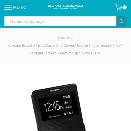
МЕНЮ
0
Search
input
Начало
Калъфи Екран И Гръб/Cases And Covers/ Всички Подкатегории / Тук /
Калъфи Тефтер
Калъф Flip S View С TPU