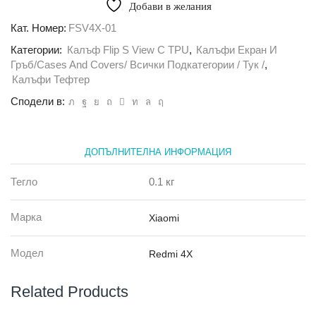
Flip
Добави в желания
S
View
Кат. Номер:
FSV4X-01
с
Категории:
Калъф Flip S View С TPU
,
Калъфи Екран И
TPU
за
Гръб/Cases And Covers/ Всички Подкатегории / Тук /
,
Xiaomi
Калъфи Тефтер
Redmi
Сподели в:
4X,
Черен
ДОПЪЛНИТЕЛНА ИНФОРМАЦИЯ
Тегло
0.1 кг
Марка
Xiaomi
Модел
Redmi 4X
Related Products