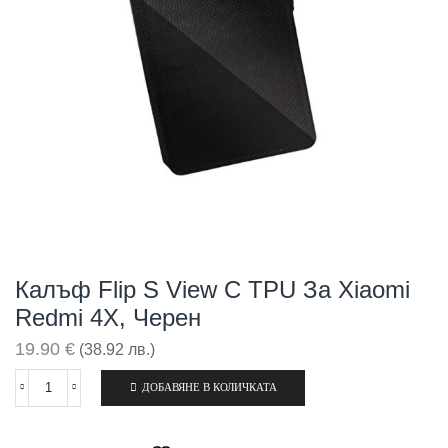
Калъф Flip S View С TPU За Xiaomi
Redmi 4X, Черен
19.90
€
(38.92 лв.)
ДОБАВЯНЕ В КОЛИЧКАТА
количество
за
Калъф