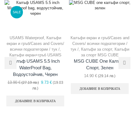
SALE
USAMS Waterproof
,
Калъфи
Калъфи екран и гръб/Cases and
екран и гръб/Cases and Covers/
Covers/ всички подкатегории /
всички подкатегории / тук /
,
тук /
,
Калъфи за спорт
,
Калъфи
Калъфи екран+гръб USAMS
за спорт MSG CUBE
Калъф USAMS 5.5 Inch
MSG CUBE One Калъфи
WaterProof Bag,
Спорт, Зелен
Водоустойчив, Черен
14.90
€
(29.14 лв.)
Original
13.90
€
9.73
€
(27.19 лв.)
(19.03
Текущата
price
лв.)
ДОБАВЯНЕ В КОЛИЧКАТА
цена
was:
е:
13.90 €
ДОБАВЯНЕ В КОЛИЧКАТА
9.73 €
(27.19
(19.03
лв.).
лв.).