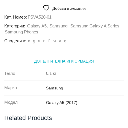
Калъф
Flip
Добави в желания
S-
View
Кат. Номер:
FSVA520-01
с
Категории:
Galaxy A5
,
Samsung
,
Samsung Galaxy A Series
,
TPU
за
Samsung Phones
Samsung
Сподели в:
A5
2017,
черен
ДОПЪЛНИТЕЛНА ИНФОРМАЦИЯ
Тегло
0.1 кг
Марка
Samsung
Модел
Galaxy A5 (2017)
Related Products