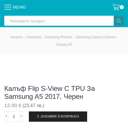
МЕНЮ
0
Search
input
Начало
Samsung
Samsung Phones
Samsung Galaxy A Series
Galaxy A5
Калъф Flip S-View С TPU За
Samsung A5 2017, Черен
12.00
€
(23.47 лв.)
ДОБАВЯНЕ В КОЛИЧКАТА
количество
за