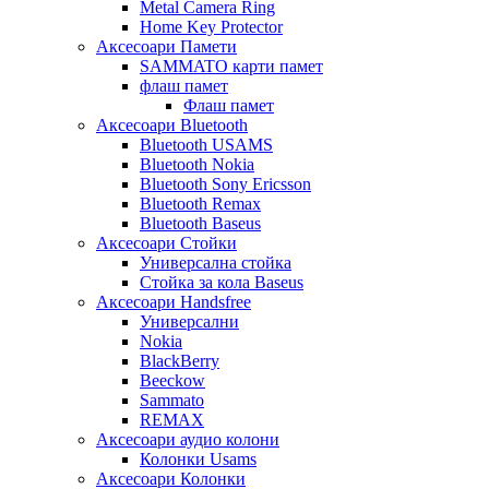
Metal Camera Ring
Home Key Protector
Аксесоари Памети
SAMMATO карти памет
флаш памет
Флаш памет
Аксесоари Bluetooth
Bluetooth USAMS
Bluetooth Nokia
Bluetooth Sony Ericsson
Bluetooth Remax
Bluetooth Baseus
Аксесоари Стойки
Универсална стойка
Стойка за кола Baseus
Аксесоари Handsfree
Универсални
Nokia
BlackBerry
Beeckow
Sammato
REMAX
Аксесоари аудио колони
Колонки Usams
Аксесоари Колонки