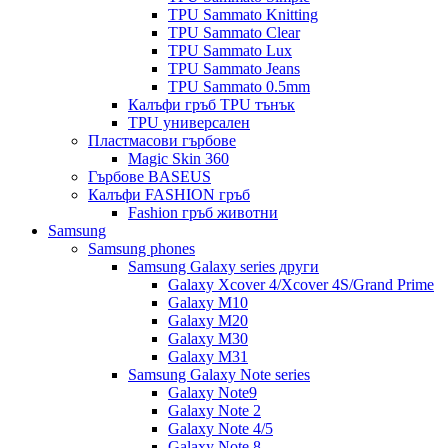
TPU Sammato Knitting
TPU Sammato Clear
TPU Sammato Lux
TPU Sammato Jeans
TPU Sammato 0.5mm
Калъфи гръб TPU тънък
TPU универсален
Пластмасови гърбове
Magic Skin 360
Гърбове BASEUS
Калъфи FASHION гръб
Fashion гръб животни
Samsung
Samsung phones
Samsung Galaxy series други
Galaxy Xcover 4/Xcover 4S/Grand Prime
Galaxy M10
Galaxy M20
Galaxy M30
Galaxy M31
Samsung Galaxy Note series
Galaxy Note9
Galaxy Note 2
Galaxy Note 4/5
Galaxy Note 8