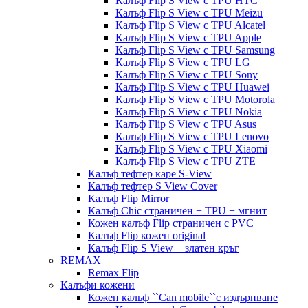
Калъф Flip S View с TPU HTC
Калъф Flip S View с TPU Meizu
Калъф Flip S View с TPU Alcatel
Калъф Flip S View с TPU Apple
Калъф Flip S View с TPU Samsung
Калъф Flip S View с TPU LG
Калъф Flip S View с TPU Sony
Калъф Flip S View с TPU Huawei
Калъф Flip S View с TPU Motorola
Калъф Flip S View с TPU Nokia
Калъф Flip S View с TPU Asus
Калъф Flip S View с TPU Lenovo
Калъф Flip S View с TPU Xiaomi
Калъф Flip S View с TPU ZTE
Калъф тефтер каре S-View
Калъф тефтер S View Cover
Калъф Flip Mirror
Калъф Chic страничен + TPU + мгнит
Кожен калъф Flip страничен с PVC
Калъф Flip кожен original
Калъф Flip S View + златен кръг
REMAX
Remax Flip
Калъфи кожени
Кожен кальф ``Can mobile``с издърпване