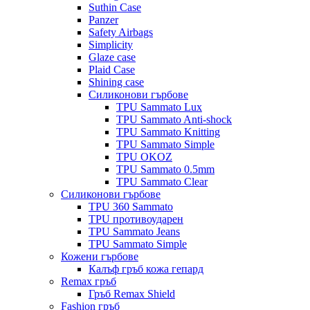
Suthin Case
Panzer
Safety Airbags
Simplicity
Glaze case
Plaid Case
Shining case
Силиконови гърбове
TPU Sammato Lux
TPU Sammato Anti-shock
TPU Sammato Knitting
TPU Sammato Simple
TPU OKOZ
TPU Sammato 0.5mm
TPU Sammato Clear
Силиконови гърбове
TPU 360 Sammato
TPU противоударен
TPU Sammato Jeans
TPU Sammato Simple
Кожени гърбове
Калъф гръб кожа гепард
Remax гръб
Гръб Remax Shield
Fashion гръб