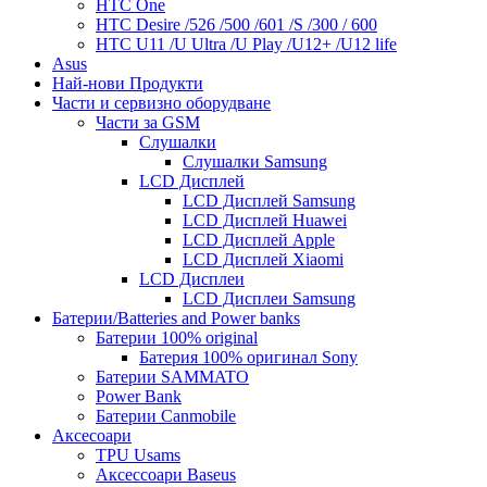
HTC One
HTC Desire /526 /500 /601 /S /300 / 600
HTC U11 /U Ultra /U Play /U12+ /U12 life
Asus
Най-нови Продукти
Части и сервизно оборудване
Части за GSM
Слушалки
Слушалки Samsung
LCD Дисплей
LCD Дисплей Samsung
LCD Дисплей Huawei
LCD Дисплей Apple
LCD Дисплей Xiaomi
LCD Дисплеи
LCD Дисплеи Samsung
Батерии/Batteries and Power banks
Батерии 100% original
Батерия 100% оригинал Sony
Батерии SAMMATO
Power Bank
Батерии Canmobile
Аксесоари
TPU Usams
Аксессоари Baseus