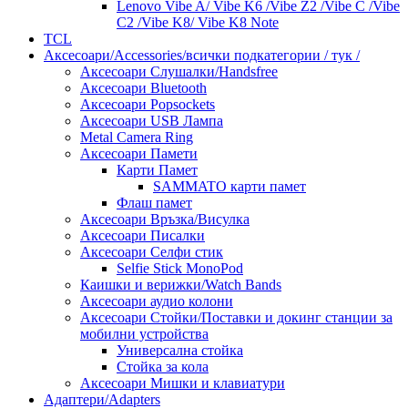
Lenovo Vibe A/ Vibe K6 /Vibe Z2 /Vibe C /Vibe
C2 /Vibe K8/ Vibe K8 Note
TCL
Аксесоари/Accessories/всички подкатегории / тук /
Аксесоари Слушалки/Handsfree
Аксесоари Bluetooth
Аксесоари Popsockets
Аксесоари USB Лампа
Metal Camera Ring
Аксесоари Памети
Карти Памет
SAMMATO карти памет
Флаш памет
Аксесоари Връзка/Висулка
Аксесоари Писалки
Аксесоари Селфи стик
Selfie Stick MonoPod
Каишки и верижки/Watch Bands
Аксесоари аудио колони
Аксесоари Стойки/Поставки и докинг станции за
мобилни устройства
Универсална стойка
Стойка за кола
Аксесоари Мишки и клавиатури
Адаптери/Adapters