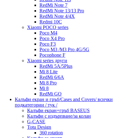
RedMi Note 7
RedMi Note 13/13 Pro
RedMi Note 4/4X
Redmi 10C
Xiaomi POCO series
Poco M4
Poco X4 Pro
Poco F3
Poco M3 /M3 Pro 4G/5G
Pocophone F
Xiaomi series други
RedMi 5A/5Plus
Mi 8 Lite
RedMi 6/6A
Mi 8 Pro
Mi 8
RedMi GO
Калъфи екран и гръб/Cases and Covers/ всички
подкатегории / тук /
Калъфи екран+гръб BASEUS
Калъфи с издърпване/за колан
G-CASE
Totu Design
360 rotation