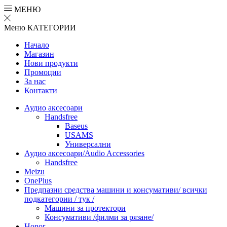
МЕНЮ
Меню
КАТЕГОРИИ
Начало
Магазин
Нови продукти
Промоции
За нас
Контакти
Аудио аксесоари
Handsfree
Baseus
USAMS
Универсални
Аудио аксесоари/Audio Accessories
Handsfree
Meizu
OnePlus
Предпазни средства машини и консумативи/ всички
подкатегории / тук /
Машини за протектори
Консумативи /филми за рязане/
Honor