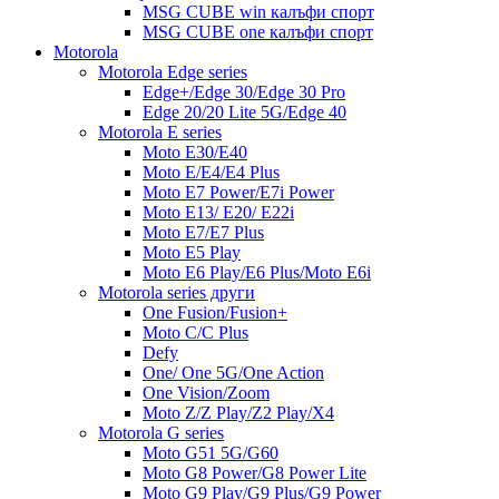
MSG CUBE win калъфи спорт
MSG CUBE one калъфи спорт
Motorola
Motorola Edge series
Edge+/Edge 30/Edge 30 Pro
Edge 20/20 Lite 5G/Edge 40
Motorola E series
Moto E30/E40
Moto E/E4/E4 Plus
Moto E7 Power/E7i Power
Moto E13/ E20/ E22i
Moto E7/E7 Plus
Moto E5 Play
Moto E6 Play/E6 Plus/Moto E6i
Motorola series други
One Fusion/Fusion+
Moto C/C Plus
Defy
One/ One 5G/One Action
One Vision/Zoom
Moto Z/Z Play/Z2 Play/X4
Motorola G series
Moto G51 5G/G60
Moto G8 Power/G8 Power Lite
Moto G9 Play/G9 Plus/G9 Power