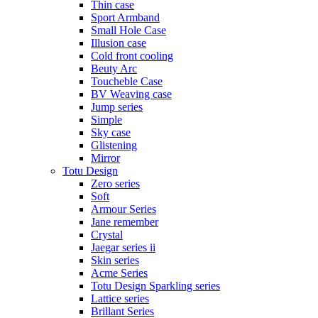
Thin case
Sport Armband
Small Hole Case
Illusion case
Cold front cooling
Beuty Arc
Toucheble Case
BV Weaving case
Jump series
Simple
Sky case
Glistening
Mirror
Totu Design
Zero series
Soft
Armour Series
Jane remember
Crystal
Jaegar series ii
Skin series
Acme Series
Totu Design Sparkling series
Lattice series
Brillant Series