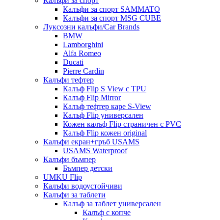
Калъфи за спорт
Калъфи за спорт SAMMATO
Калъфи за спорт MSG CUBE
Луксозни калъфи/Car Brands
BMW
Lamborghini
Alfa Romeo
Ducati
Pierre Cardin
Калъфи тефтер
Калъф Flip S View с TPU
Калъф Flip Mirror
Калъф тефтер каре S-View
Калъф Flip универсален
Кожен калъф Flip страничен с PVC
Калъф Flip кожен original
Калъфи екран+гръб USAMS
USAMS Waterproof
Калъфи бъмпер
Бъмпер детски
UMKU Flip
Калъфи водоустойчиви
Калъфи за таблети
Калъф за таблет универсален
Калъф с копче