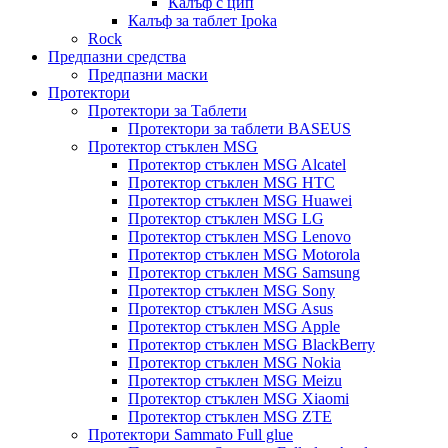
Калъф с цип
Калъф за таблет Ipoka
Rock
Предпазни средства
Предпазни маски
Протектори
Протектори за Таблети
Протектори за таблети BASEUS
Протектор стъклен MSG
Протектор стъклен MSG Alcatel
Протектор стъклен MSG HTC
Протектор стъклен MSG Huawei
Протектор стъклен MSG LG
Протектор стъклен MSG Lenovo
Протектор стъклен MSG Motorola
Протектор стъклен MSG Samsung
Протектор стъклен MSG Sony
Протектор стъклен MSG Asus
Протектор стъклен MSG Apple
Протектор стъклен MSG BlackBerry
Протектор стъклен MSG Nokia
Протектор стъклен MSG Meizu
Протектор стъклен MSG Xiaomi
Протектор стъклен MSG ZTE
Протектори Sammato Full glue