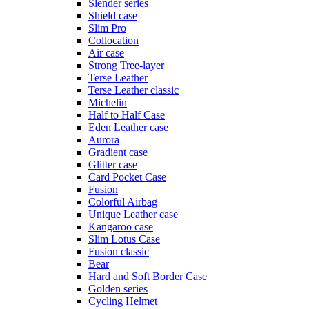
Slender series
Shield case
Slim Pro
Collocation
Air case
Strong Tree-layer
Terse Leather
Terse Leather classic
Michelin
Half to Half Case
Eden Leather case
Aurora
Gradient case
Glitter case
Card Pocket Case
Fusion
Colorful Airbag
Unique Leather case
Kangaroo case
Slim Lotus Case
Fusion classic
Bear
Hard and Soft Border Case
Golden series
Cycling Helmet