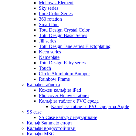
Mellow - Element
Sky series
Pure Color Series
360 rotation
Smart thin
Totu Design Crystal Color
Totu Design Basic Series
Jill series
Totu Design Jane series Electoplating
Keen series
Nameplate
Totu Design Fairy series
Touch
Circle Aluminium Bumper
Rainbow Frame
Калъфи таблети
Кожен калъф за iPad
Flip cover Huawei таблет
Калъф за таблет с PVC среда
Калъф за таблет с PVC среда за Apple
SS case
SS Case калъф с издърпване
Калъф Sammato спорт
Калъфи водоустойчиви
Калъфи MSG