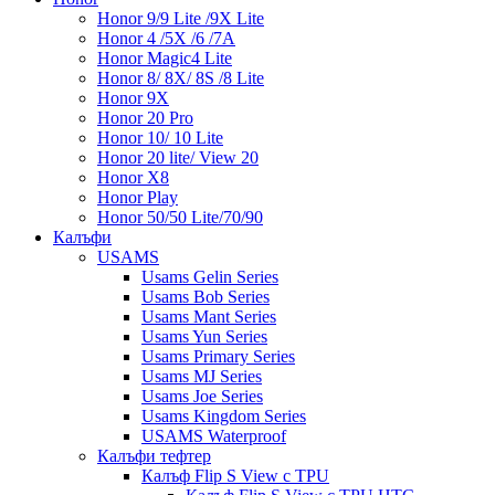
Honor 9/9 Lite /9X Lite
Honor 4 /5X /6 /7A
Honor Magic4 Lite
Honor 8/ 8X/ 8S /8 Lite
Honor 9X
Honor 20 Pro
Honor 10/ 10 Lite
Honor 20 lite/ View 20
Honor X8
Honor Play
Honor 50/50 Lite/70/90
Калъфи
USAMS
Usams Gelin Series
Usams Bob Series
Usams Mant Series
Usams Yun Series
Usams Primary Series
Usams MJ Series
Usams Joe Series
Usams Kingdom Series
USAMS Waterproof
Калъфи тефтер
Калъф Flip S View с TPU