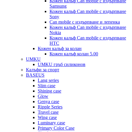
Кожен кальф Can mobile с издърпване
Samsung
Кожен кальф Can mobile с издърпване
Sony
Can mobile с издърпване и лепенка
Кожен кальф Can mobile с издърпване
Nokia
Кожен кальф Can mobile с издърпване
HTC
Кожен кальф за колан
Кожен калъф колан 5.00
UMKU
UMKU гръб силиконов
Калъфи за спорт
BASEUS
Lang series
Slim case
Shining case
Glow
Genya case
Ripple Series
Travel case
Wing case
Luminary case
Primary Color Case