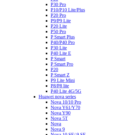
P30 Pro
P10/P10 Lite/Plus
P20 Pro
P9/P9 Lite
P20 Lite
P50 Pro
P Smart Plus
P40/P40 Pro
P30 Lite
P40 Lite E
P Smart
P Smart Pro
P20
P Smart Z
P9 Litе Mini
P8/P8 lite
P40 Lite 4G/5G
Huawei nova series
Nova 10/10 Pro
Nova Y61/Y70
Nova Y90
Nova 5T
Nova
Nova 9
Nova 10 SE/ 9 SE