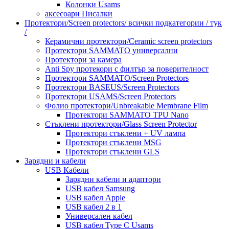
Колонки Usams
аксесоари Писалки
Протектори/Screen protectors/ всички подкатегории / тук
/
Керамични протектори/Ceramic screen protectors
Протектори SAMMATO универсални
Протектори за камера
Anti Spy протекори с филтър за поверителност
Протектори SAMMATO/Screen Protectors
Протектори BASEUS/Screen Protectors
Протектори USAMS/Screen Protectors
Фолио протектори/Unbreakable Membrane Film
Протектори SAMMATO TPU Nano
Стъклени протектори/Glass Screen Protector
Протектори стъклени + UV лампа
Протектори стъклени MSG
Протектори стъклени GLS
Зарядни и кабели
USB Кабели
Зарядни кабели и адаптори
USB кабел Samsung
USB кабел Apple
USB кабел 2 в 1
Универсален кабел
USB кабел Type C Usams