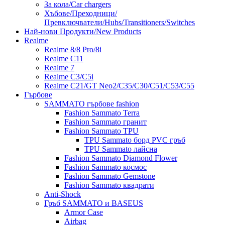
За кола/Car chargers
Хъбове/Преходници/
Превключватели/Hubs/Transitioners/Switches
Най-нови Продукти/New Products
Realme
Realme 8/8 Pro/8i
Realme C11
Realme 7
Realme C3/C5i
Realme C21/GT Neo2/C35/C30/C51/C53/C55
Гърбове
SAMMATO гърбове fashion
Fashion Sammato Terra
Fashion Sammato гранит
Fashion Sammato TPU
TPU Sammato борд PVC гръб
TPU Sammato лайсна
Fashion Sammato Diamond Flower
Fashion Sammato космос
Fashion Sammato Gemstone
Fashion Sammato квадрати
Anti-Shock
Гръб SAMMATO и BASEUS
Armor Case
Airbag