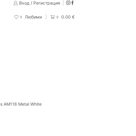
Вход / Регистрация
Изпращаме до 24 часа след направена поръчка
Поръчай
Любими
0.00
€
0
0
s AM116 Metal White