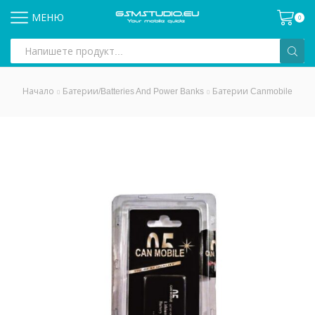
МЕНЮ
0
Search
input
Начало
Батерии/Batteries And Power Banks
Батерии Canmobile