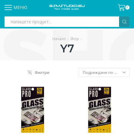
МЕНЮ
0
Search
input
Начало
Shop
Y7
Филтри