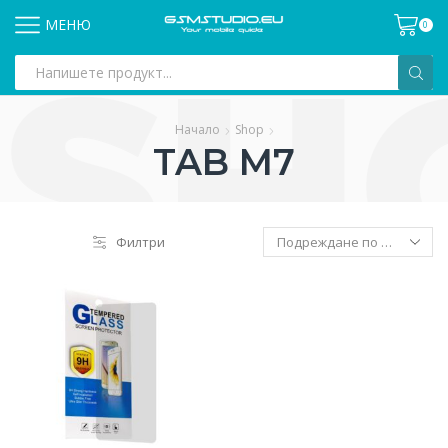
МЕНЮ
0
Search
input
Начало
Shop
TAB M7
Филтри