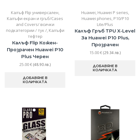
Калъф Flip универсален
,
Huawei
,
Huawei P series
,
Калъфи екран и гръб/Cases
Huawei phones
,
P10/P10
and Covers/ всички
Lite/Plus
подкатегории / тук /
,
Калъфи
Калъф Гръб TPU X-Level
тефтер
За Huawei P10 Plus,
Калъф Flip Кожен-
Прозрачен
Прозрачен Huawei P10
15.00
€
(29.34 лв.)
Plus Черен
25.00
€
(48.90 лв.)
ДОБАВЯНЕ В
КОЛИЧКАТА
ДОБАВЯНЕ В
КОЛИЧКАТА