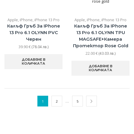
Apple
,
iPhone
,
iPhone 13 Pro
Apple
,
iPhone
,
iPhone 13 Pro
Калъф Гръб За IPhone
Калъф Гръб За IPhone
13 Pro 6.1 OLYNN PVC
13 Pro 6.1 OLYNN TPU
Черен
MAGSAFE+камера
Протектор Rose Gold
39.90
€
(78.04 лв.)
22.00
€
(43.03 лв.)
ДОБАВЯНЕ В
КОЛИЧКАТА
ДОБАВЯНЕ В
КОЛИЧКАТА
…
1
2
5