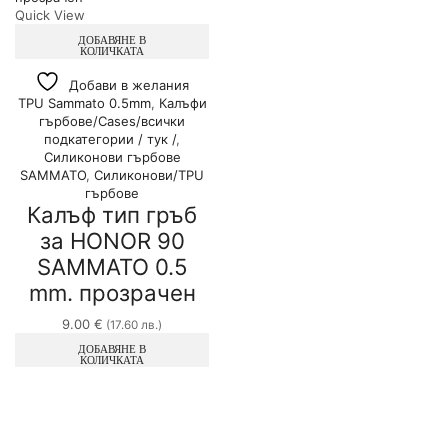
Quick View
ДОБАВЯНЕ В
КОЛИЧКАТА
Добави в желания
TPU Sammato 0.5mm
,
Калъфи
гърбове/Cases/всички
подкатегории / тук /
,
Силиконови гърбове
SAMMATO
,
Силиконови/TPU
гърбове
Калъф тип гръб
за HONOR 90
SAMMATO 0.5
mm. прозрачен
9.00
€
(17.60 лв.)
ДОБАВЯНЕ В
КОЛИЧКАТА