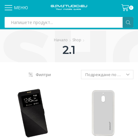
МЕНЮ
0
Search
input
Начало
Shop
2.1
Филтри