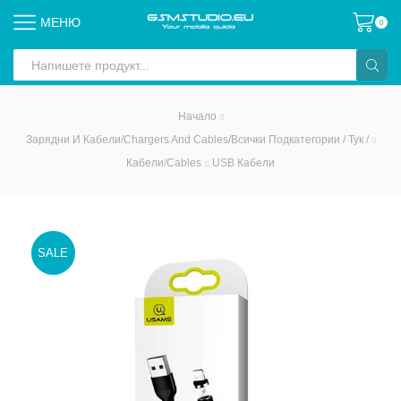
МЕНЮ
0
Search
input
Начало
Зарядни И Кабели/Chargers And Cables/всички Подкатегории / Тук /
Кабели/Cables
USB Кабели
SALE