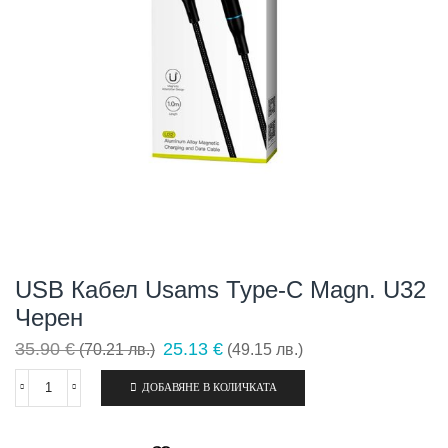
USB Кабел Usams Type-C Magn. U32
Черен
Original
Текущата
35.90
€
25.13
€
(70.21 лв.)
(49.15 лв.)
price
цена
was:
е:
ДОБАВЯНЕ В КОЛИЧКАТА
количество
35.90 €
25.13 €
за
(70.21
(49.15
USB