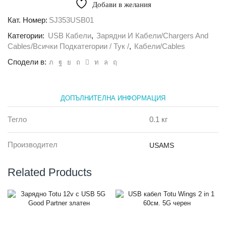
кабел
лв.).
лв.).
Добави в желания
Usams
Type-
Кат. Номер:
SJ353USB01
C
Категории:
USB Кабели
,
Зарядни И Кабели/Chargers And
Magn.
U32
Cables/всички Подкатегории / Тук /
,
Кабели/Cables
черен
Сподели в:
ДОПЪЛНИТЕЛНА ИНФОРМАЦИЯ
Тегло
0.1 кг
Производител
USAMS
Related Products